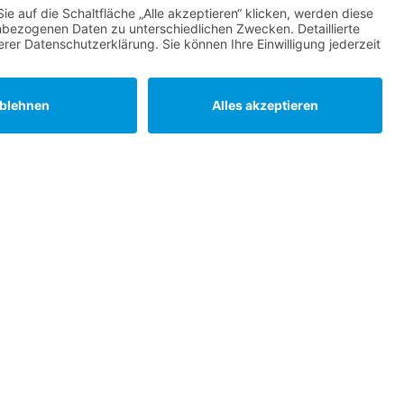
ine
00 Uhr
ar
bzw nach Vereinbarung.