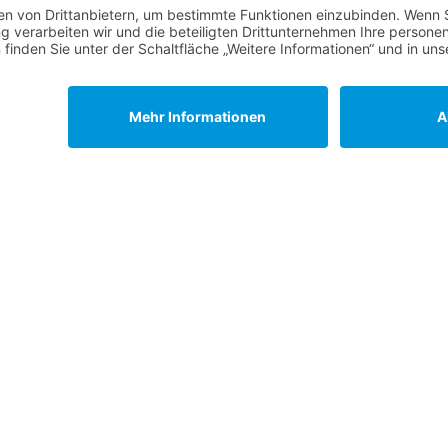
Unsere Service Hotl
+49 (0) 7195 910084
mail@saatgut-dillmann.de
Montag 8:00 – 15:30 Uhr
Dienstag bis Freitag 8:00 – 12:
Oder über unser
Kontaktformul