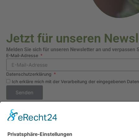
Jetzt für unseren News
Melden Sie sich für unseren Newsletter an und verpassen 
E-Mail-Adresse
Datenschutzerklärung
Ich erkläre mich mit der Verarbeitung der eingegebenen Date
Senden