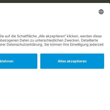
ine
00 Uhr
ar
bzw nach Vereinbarung.