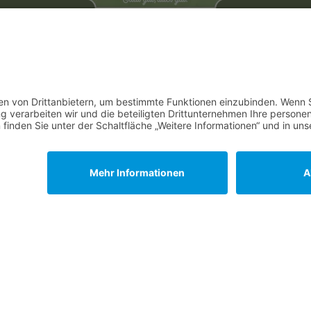
Unsere Service Hotl
+49 (0) 7195 910084
mail@saatgut-dillmann.de
Montag 8:00 – 15:30 Uhr
Dienstag bis Freitag 8:00 – 12:
Oder über unser
Kontaktformul
Saatgut-Dillmann