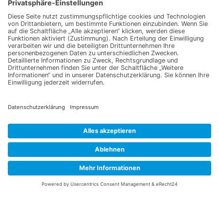
Hohenloher Senfsaat gelb
Heizkabel (3,5m)
ganz Bio Demeter
28,50
€
7,49
€
In den Warenkorb
In den Warenkorb
1
2
3
4
…
66
67
68
→