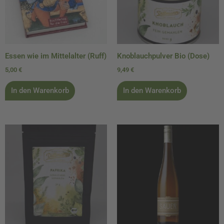
Essen wie im Mittelalter (Ruff)
Knoblauchpulver Bio (Dose)
5,00
€
9,49
€
In den Warenkorb
In den Warenkorb