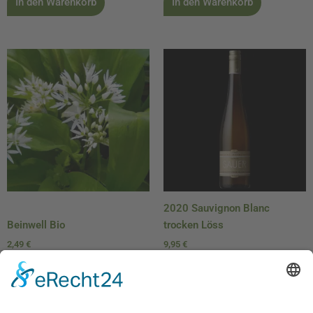
In den Warenkorb
In den Warenkorb
2020 Sauvignon Blanc
Beinwell Bio
trocken Löss
2,49
€
9,95
€
In den Warenkorb
In den Warenkorb