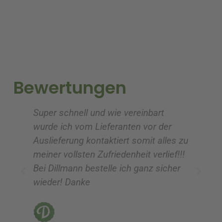
t
t
e
e
r
r
n
n
a
a
t
t
i
i
Bewertungen
v
v
e
e
Super schnell und wie vereinbart
Ic
:
:
wurde ich vom Lieferanten vor der
G
Auslieferung kontaktiert somit alles zu
ve
meiner vollsten Zufriedenheit verlief!!!
z
Bei Dillmann bestelle ich ganz sicher
fü
wieder! Danke
ni
vo