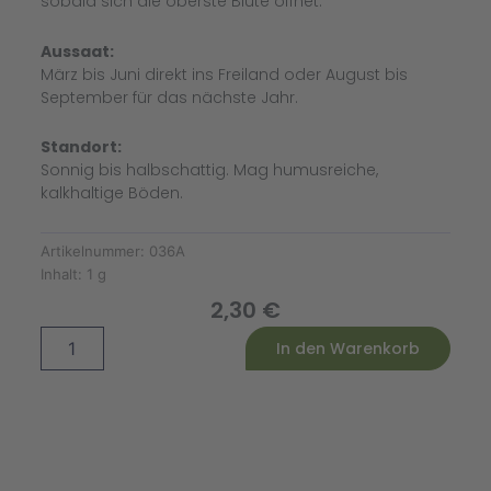
sobald sich die oberste Blüte öffnet.
Aussaat:
März bis Juni direkt ins Freiland oder August bis
September für das nächste Jahr.
Standort:
Sonnig bis halbschattig. Mag humusreiche,
kalkhaltige Böden.
Artikelnummer:
036A
Inhalt:
1 g
2,30
€
Alles
Alternative:
In den Warenkorb
Gute
zum
Vatertag!
Kornblume
Blauer
Junge
Menge