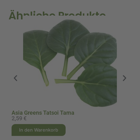
Ähnliche Produkte
A
Asia Greens Tatsoi Tama
2,59
€
2
A
A
In den Warenkorb
l
l