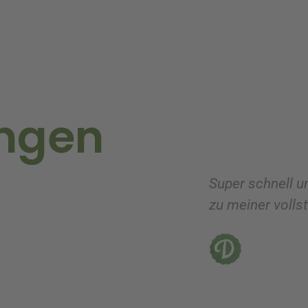
ngen
nbart wurde ich vom Lieferanten vor der Ausliefer
heit verlief!!! Bei Dillmann bestelle ich ganz sich