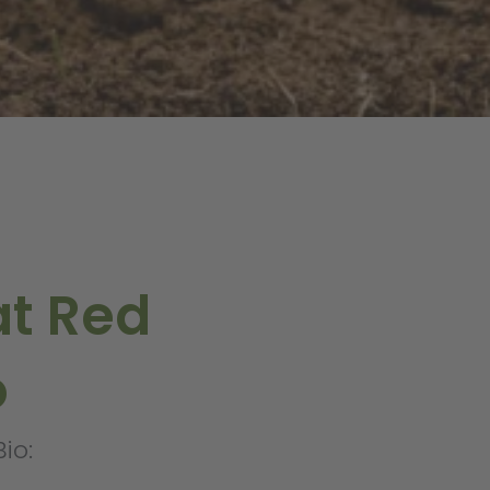
at Red
o
io: