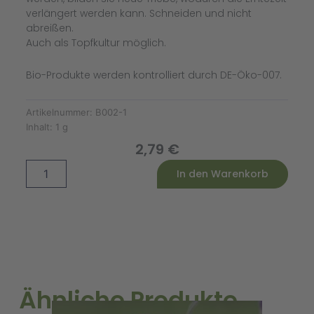
verlängert werden kann. Schneiden und nicht
abreißen.
Auch als Topfkultur möglich.
Bio-Produkte werden kontrolliert durch DE-Öko-007.
Artikelnummer:
B002-1
Inhalt:
1 g
2,79
€
Basilikum
Alternative:
In den Warenkorb
Rotblättriger
Bio
Menge
Ähnliche Produkte