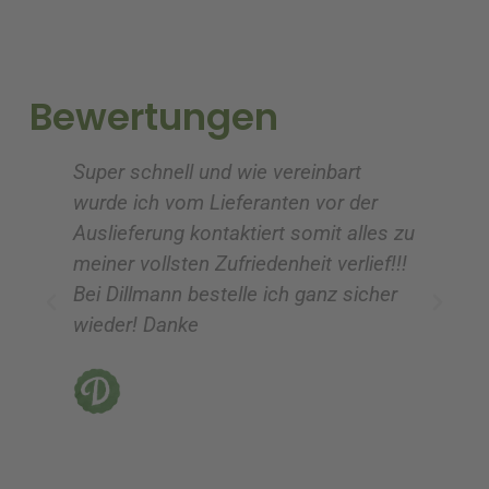
n
n
a
a
t
t
i
i
Bewertungen
v
v
e
e
Super schnell und wie vereinbart
Ic
:
:
wurde ich vom Lieferanten vor der
G
Auslieferung kontaktiert somit alles zu
ve
meiner vollsten Zufriedenheit verlief!!!
z
Bei Dillmann bestelle ich ganz sicher
fü
wieder! Danke
ni
vo