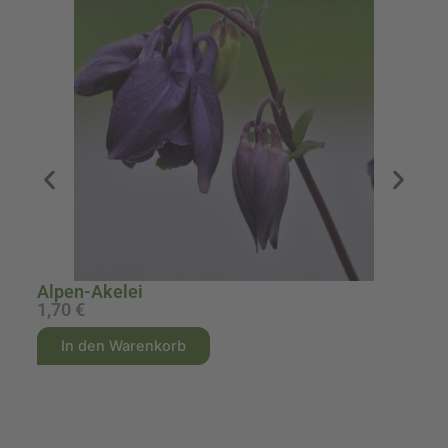
A
Alpen-Akelei
1,70
€
1
A
A
In den Warenkorb
l
l
t
t
e
e
r
r