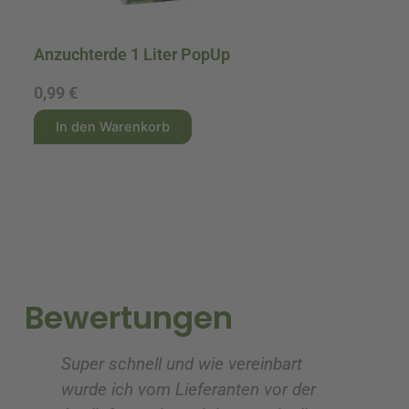
Anzuchterde 1 Liter PopUp
A
0,99
€
1
A
A
In den Warenkorb
l
l
t
t
e
e
r
r
n
n
a
a
t
t
i
i
Bewertungen
v
v
e
e
Super schnell und wie vereinbart
Ic
:
:
wurde ich vom Lieferanten vor der
G