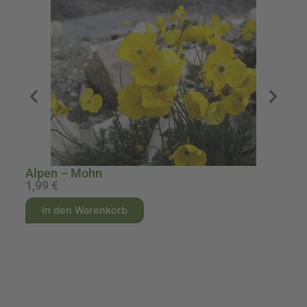
Alpen – Mohn
1,99
€
2
A
A
In den Warenkorb
l
l
t
t
e
e
r
r
n
n
a
a