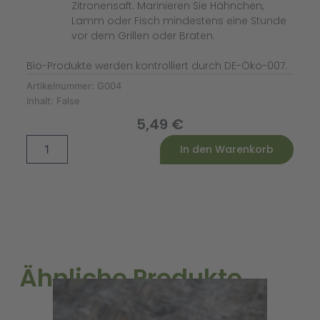
Zitronensaft. Marinieren Sie Hähnchen,
Lamm oder Fisch mindestens eine Stunde
vor dem Grillen oder Braten.
Bio-Produkte werden kontrolliert durch DE-Öko-007.
Artikelnummer:
G004
Inhalt:
False
5,49
€
English
Alternative:
In den Warenkorb
Curry
Gewürzmischung
Bio
Menge
Ähnliche Produkte
A