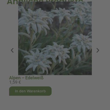
Ähnliche Produkte
A
Alpen – Edelweiß
1,59
€
1
A
A
In den Warenkorb
l
l
t
t
e
e