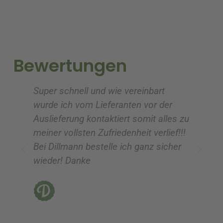
r
r
n
n
a
a
t
t
i
i
Bewertungen
v
v
e
e
Super schnell und wie vereinbart
Ic
:
:
wurde ich vom Lieferanten vor der
G
Auslieferung kontaktiert somit alles zu
ve
meiner vollsten Zufriedenheit verlief!!!
z
Bei Dillmann bestelle ich ganz sicher
fü
wieder! Danke
ni
vo