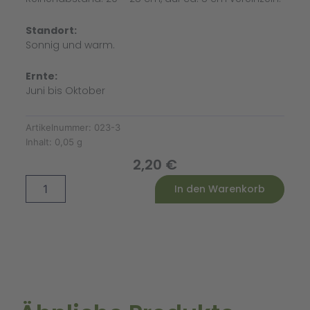
Standort:
Sonnig und warm.
Ernte:
Juni bis Oktober
Artikelnummer:
023-3
Inhalt:
0,05 g
2,20
€
Erdbeerspinat
Alternative:
In den Warenkorb
Menge