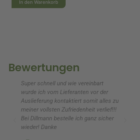
In den Warenkorb
l
l
t
t
e
e
r
r
n
n
a
a
t
t
i
i
Bewertungen
v
v
e
e
Super schnell und wie vereinbart
Ic
:
:
wurde ich vom Lieferanten vor der
G
Auslieferung kontaktiert somit alles zu
ve
meiner vollsten Zufriedenheit verlief!!!
z
Bei Dillmann bestelle ich ganz sicher
fü
wieder! Danke
ni
vo