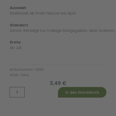
Aussaat
:
Direktsaat ab Ende Februar bis April
Standort
:
Sonne. Benötigt nur mäßige Düngegaben, aber lockeren
Ernte
:
Ab Juli
Artikelnummer:
099A
Inhalt:
False
3,49
€
Es
Alternative:
In den Warenkorb
ist
zum
Heulen!
Zwiebel
Stuttgarter