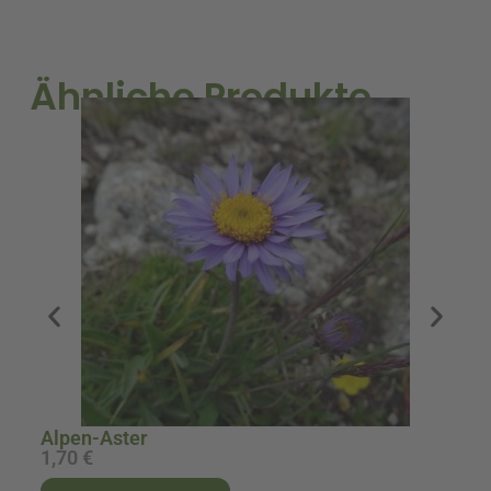
Riesen
Menge
Ähnliche Produkte
A
Alpen-Aster
1,70
€
1
A
A