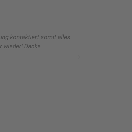
e
:
ung kontaktiert somit alles
Ich hatte mittel
er wieder! Danke
Verschenken. Da 
überzeugt von de