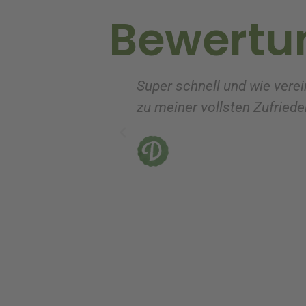
Bewertu
e
:
Super schnell und wie verei
zu meiner vollsten Zufrieden