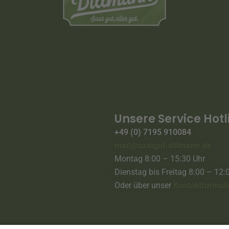
Unsere Service Hotl
+49 (0) 7195 910084
mail@saatgut-dillmann.de
Montag 8:00 – 15:30 Uhr
Dienstag bis Freitag 8:00 – 12:
Oder über unser
Kontaktformul