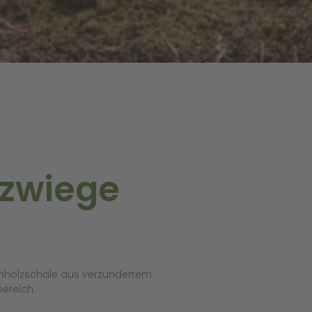
lzwiege
nholzschale aus verzundertem
ereich.