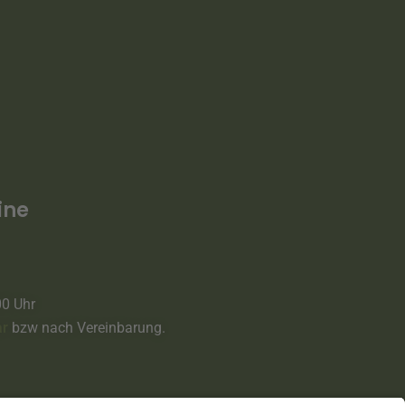
ine
00 Uhr
ar
bzw nach Vereinbarung.