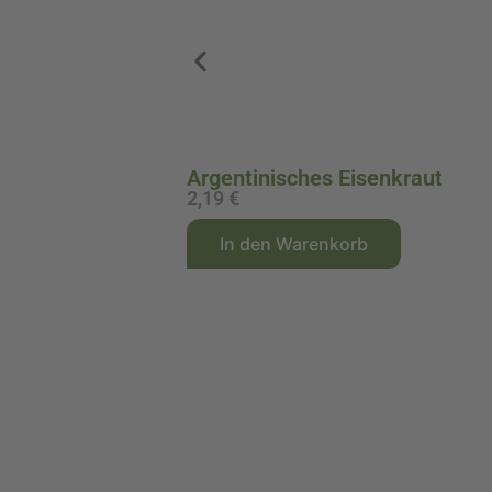
Argentinisches Eisenkraut
2,19
€
A
In den Warenkorb
l
t
e
r
n
a
t
i
v