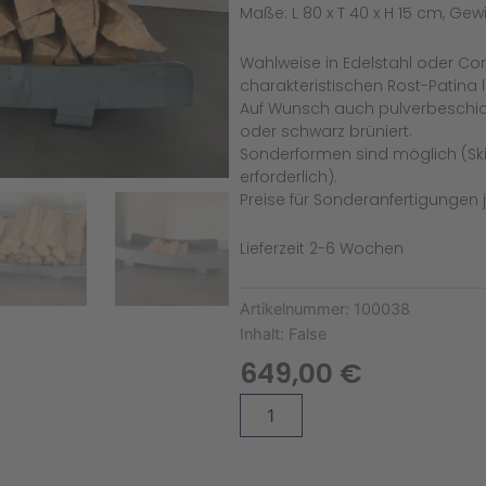
Maße: L 80 x T 40 x H 15 cm, Gew
Wahlweise in Edelstahl oder Cor
charakteristischen Rost-Patina l
Auf Wunsch auch pulverbeschic
oder schwarz brüniert.
Sonderformen sind möglich (Sk
erforderlich).
Preise für Sonderanfertigungen j
Lieferzeit 2-6 Wochen
Artikelnummer:
100038
Inhalt:
False
649,00
€
Feuerholzwiege
Alternative:
klein
Menge