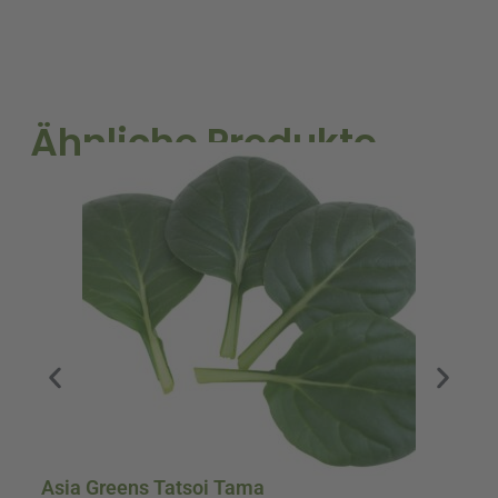
kg)
Menge
Ähnliche Produkte
Asia Greens Tatsoi Tama
A