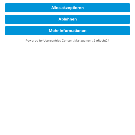
Impressum
Versandkosten
Widerrufsbelehrung
Vertrag/Bestellung widerrufen
Unsere Service Hotline
+49 (0) 7195 910084
mail@saatgut-dillmann.de
Montag 8:00 – 15:30 Uhr
Dienstag bis Freitag 8:00 – 12:00 Uhr
Oder über unser
Kontaktformular
bzw nach Vereinbarung.
Ihr Konto
Übersicht
Adressen
Bestellungen