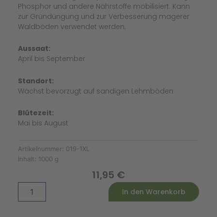
Phosphor und andere Nährstoffe mobilisiert. Kann
zur Gründüngung und zur Verbesserung magerer
Waldböden verwendet werden.
Aussaat:
April bis September
Standort:
Wächst bevorzugt auf sandigen Lehmböden
Blütezeit:
Mai bis August
Artikelnummer:
019-1XL
Inhalt:
1000 g
11,95
€
Gründüngung
Alternative:
In den Warenkorb
Düngelupinen
Blau
(1