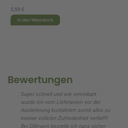
2,59
€
2
A
A
In den Warenkorb
l
l
t
t
e
e
r
r
n
n
a
a
t
t
i
i
Bewertungen
v
v
e
e
Super schnell und wie vereinbart
Ic
:
:
wurde ich vom Lieferanten vor der
G
Auslieferung kontaktiert somit alles zu
ve
meiner vollsten Zufriedenheit verlief!!!
z
Bei Dillmann bestelle ich ganz sicher
fü