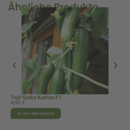
Ähnliche Produkte
M
Topf Gurke Katrina F1
4,99
€
5
A
A
In den Warenkorb
l
l
t
t