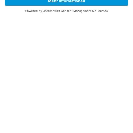
Unsere Service Hotline
+49 (0) 7195 910084
mail@saatgut-dillmann.de
Montag 8:00 – 15:30 Uhr
Dienstag bis Freitag 8:00 – 12:00 Uhr
Oder über unser
Kontaktformular
bzw nach Vereinbarung.
Ihr Konto
Übersicht
Adressen
Bestellungen
Persönliche Angaben
Zahlungsarten