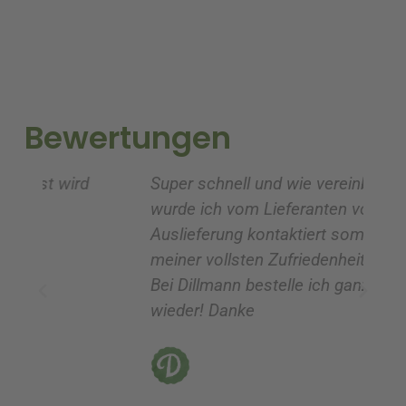
e
e
r
r
n
n
a
a
t
t
i
i
Bewertungen
v
v
e
e
Super schnell und wie vereinbart
Ic
:
:
wurde ich vom Lieferanten vor der
G
Auslieferung kontaktiert somit alles zu
ve
meiner vollsten Zufriedenheit verlief!!!
z
Bei Dillmann bestelle ich ganz sicher
fü
wieder! Danke
ni
vo