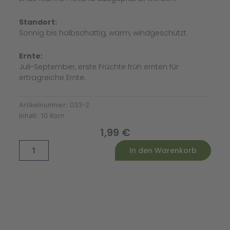
Standort:
Sonnig bis halbschattig, warm, windgeschützt.
Ernte:
Juli-September, erste Früchte früh ernten für
ertragreiche Ernte.
Artikelnummer:
033-2
Inhalt:
10 Korn
1,99
€
Gurke
Alternative:
In den Warenkorb
Tanja
Menge