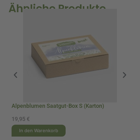
Ähnliche Produkte
Alpenblumen Saatgut-Box S (Karton)
A
B
19,95
€
3
A
A
In den Warenkorb
l
l