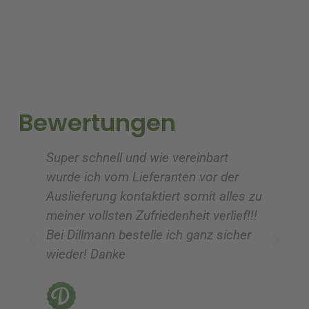
t
t
e
e
r
r
n
n
a
a
t
t
i
i
Bewertungen
v
v
e
e
Super schnell und wie vereinbart
Ic
:
:
wurde ich vom Lieferanten vor der
G
Auslieferung kontaktiert somit alles zu
ve
meiner vollsten Zufriedenheit verlief!!!
z
Bei Dillmann bestelle ich ganz sicher
fü
wieder! Danke
ni
vo