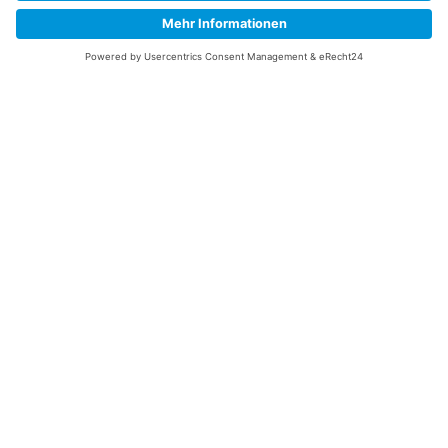
Vertrag/Bestellung widerrufen
Unsere Service Hotline
+49 (0) 7195 910084
mail@saatgut-dillmann.de
Montag 8:00 – 15:30 Uhr
Dienstag bis Freitag 8:00 – 12:00 Uhr
Oder über unser
Kontaktformular
bzw nach Vereinbarung.
Ihr Konto
Übersicht
Adressen
Bestellungen
Persönliche Angaben
Zahlungsarten