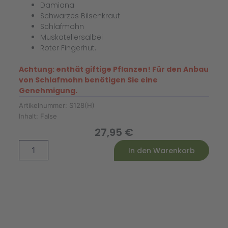
Damiana
Schwarzes Bilsenkraut
Schlafmohn
Muskatellersalbei
Roter Fingerhut.
Achtung: enthät giftige Pflanzen! Für den Anbau
von Schlafmohn benötigen Sie eine
Genehmigung.
Artikelnummer:
S128(H)
Inhalt:
False
27,95
€
Hexenkräuter
Alternative:
In den Warenkorb
Saatgut-
Box
S
(Holzbox)
Menge