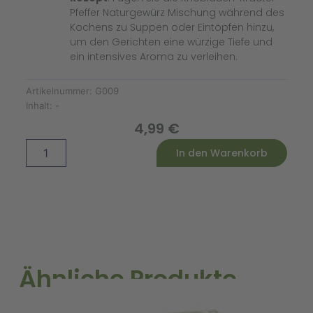
Pfeffer Naturgewürz Mischung während des
Kochens zu Suppen oder Eintöpfen hinzu,
um den Gerichten eine würzige Tiefe und
ein intensives Aroma zu verleihen.
Artikelnummer:
G009
Inhalt:
-
4,99
€
Knoblauch-
Alternative:
In den Warenkorb
Kräuter-
Pfeffer
Naturgewürz
Bio
Menge
Ähnliche Produkte