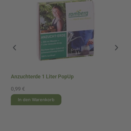
Anzuchterde 1 Liter PopUp
A
0,
0,99
€
1
A
A
In den Warenkorb
l
l
t
t
e
e
r
r