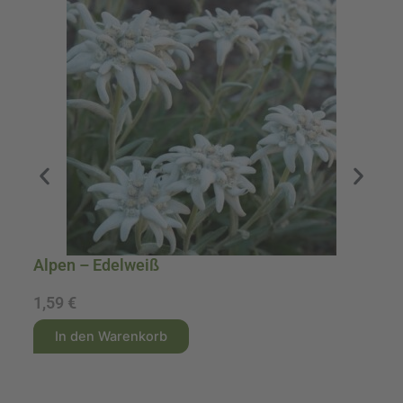
Alpen – Edelweiß
A
1,59
€
1
A
A
In den Warenkorb
l
l
t
t
e
e