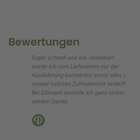
r
r
n
n
a
a
t
t
i
i
Bewertungen
v
v
e
e
Super schnell und wie vereinbart
Ic
:
:
wurde ich vom Lieferanten vor der
G
Auslieferung kontaktiert somit alles zu
ve
meiner vollsten Zufriedenheit verlief!!!
z
Bei Dillmann bestelle ich ganz sicher
fü
wieder! Danke
ni
vo