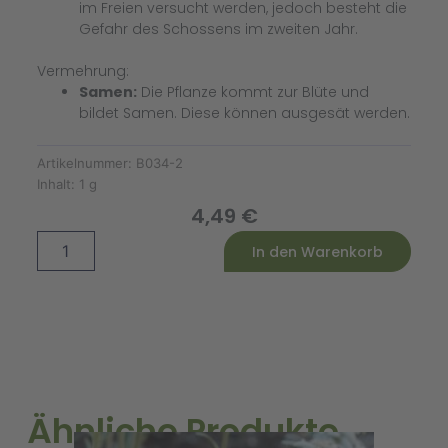
im Freien versucht werden, jedoch besteht die
Gefahr des Schossens im zweiten Jahr.
Vermehrung:
Samen:
Die Pflanze kommt zur Blüte und
bildet Samen. Diese können ausgesät werden.
Artikelnummer:
B034-2
Inhalt:
1 g
4,49
€
Knollenfenchel
Alternative:
In den Warenkorb
Selma
Bio
Menge
Ähnliche Produkte