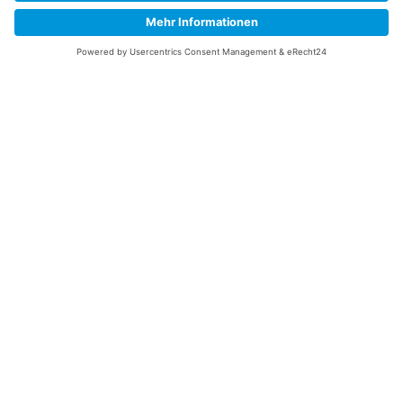
Daten, sowie der
Datenschutzerklärung
einverstanden.
Senden
Information
Datenschutz
Impressum
Versandkosten
Widerrufsbelehrung
Vertrag/Bestellung widerrufen