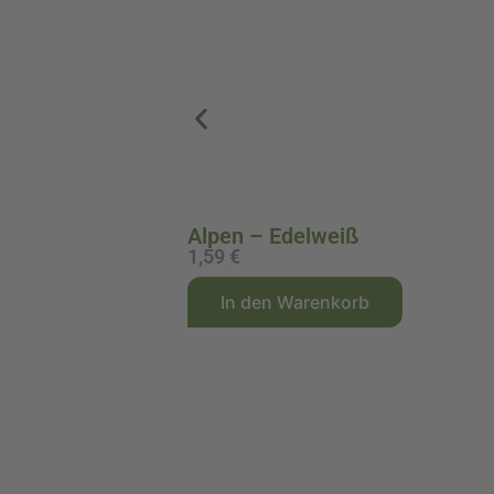
Alpen – Edelweiß
1,59
€
A
In den Warenkorb
l
t
e
r
n
a
t