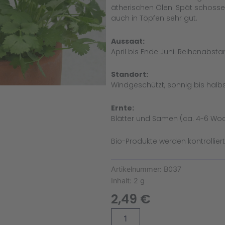
ätherischen Ölen. Spät schossen
auch in Töpfen sehr gut.
Aussaat:
April bis Ende Juni. Reihenabsta
Standort:
Windgeschützt, sonnig bis halbs
Ernte:
Blätter und Samen (ca. 4-6 Wo
Bio-Produkte werden kontrollier
Artikelnummer:
B037
Inhalt:
2 g
2,49
€
Koriandersamen
Alternative:
Gewöhnliche