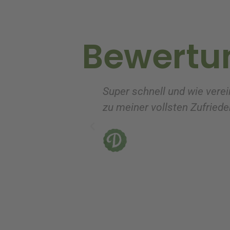
i
v
Bewertu
e
:
Super schnell und wie verei
zu meiner vollsten Zufrieden