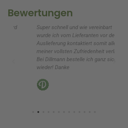
i
i
Bewertungen
v
v
e
e
Super schnell und wie vereinbart
Ic
:
:
wurde ich vom Lieferanten vor der
G
Auslieferung kontaktiert somit alles zu
ve
meiner vollsten Zufriedenheit verlief!!!
z
Bei Dillmann bestelle ich ganz sicher
fü
wieder! Danke
ni
vo