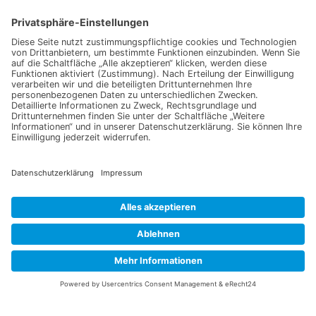
Information
Datenschutz
Impressum
Versandkosten
Widerrufsbelehrung
Vertrag/Bestellung widerrufen
Unsere Service Hotline
+49 (0) 7195 910084
mail@saatgut-dillmann.de