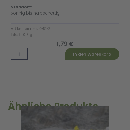
Standort:
Sonnig bis halbschattig
Artikelnummer:
045-2
Inhalt:
0,5 g
1,79
€
Löwenmäulchen
Alternative:
In den Warenkorb
Mischung
Menge
Ähnliche Produkte
A