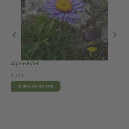
Alpen-Aster
A
1,70
€
1
A
A
In den Warenkorb
l
l
t
t
e
e
r
r
n
n
a
a