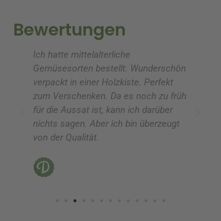
t
t
i
i
Bewertungen
v
v
e
e
Ich hatte mittelalterliche
To
:
:
Gemüsesorten bestellt. Wunderschön
zu
verpackt in einer Holzkiste. Perfekt
!!
zum Verschenken. Da es noch zu früh
für die Aussat ist, kann ich darüber
nichts sagen. Aber ich bin überzeugt
von der Qualität.