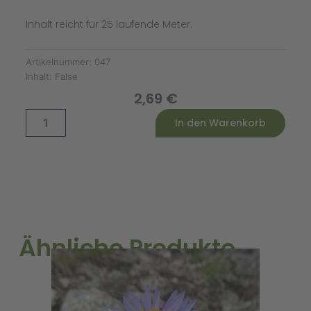
Inhalt reicht für 25 laufende Meter.
Artikelnummer:
047
Inhalt:
False
2,69
€
Mangoldsamen
Alternative:
In den Warenkorb
Bright
Lights
Menge
Ähnliche Produkte