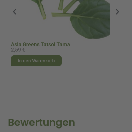
Asia Greens Tatsoi Tama
A
2,59
€
1
A
A
In den Warenkorb
l
l
t
t
e
e
r
r
n
n
a
a
t
t
i
i
Bewertungen
v
v
e
e