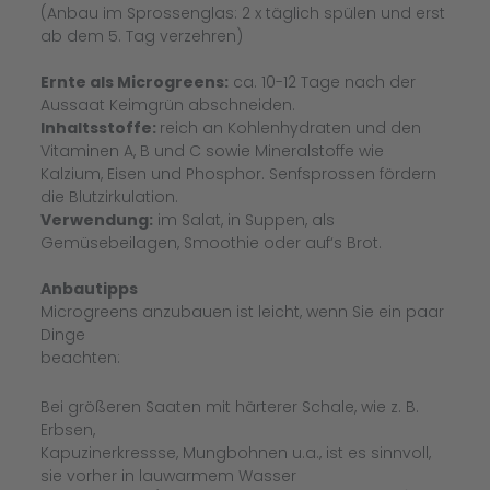
(Anbau im Sprossenglas: 2 x täglich spülen und erst
ab dem 5. Tag verzehren)
Ernte als Microgreens:
ca. 10-12 Tage nach der
Aussaat Keimgrün abschneiden.
Inhaltsstoffe:
reich an Kohlenhydraten und den
Vitaminen A, B und C sowie Mineralstoffe wie
Kalzium, Eisen und Phosphor. Senfsprossen fördern
die Blutzirkulation.
Verwendung:
im Salat, in Suppen, als
Gemüsebeilagen, Smoothie oder auf‘s Brot.
Anbautipps
Microgreens anzubauen ist leicht, wenn Sie ein paar
Dinge
beachten:
Bei größeren Saaten mit härterer Schale, wie z. B.
Erbsen,
Kapuzinerkressse, Mungbohnen u.a., ist es sinnvoll,
sie vorher in lauwarmem Wasser