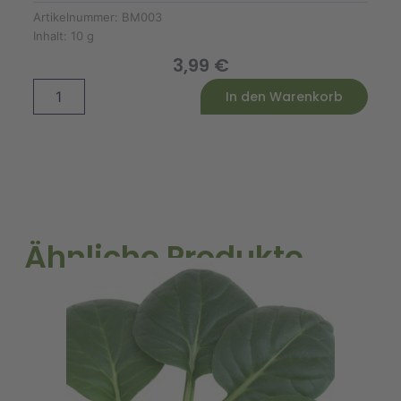
Artikelnummer:
BM003
Inhalt:
10 g
3,99
€
Microgreens
Alternative:
In den Warenkorb
Blattsenf
Red
Katana
Bio
Menge
Ähnliche Produkte