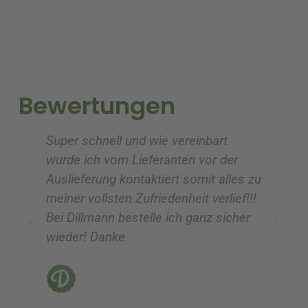
e
e
r
r
n
n
a
a
t
t
i
i
Bewertungen
v
v
e
e
Super schnell und wie vereinbart
Ic
:
:
wurde ich vom Lieferanten vor der
G
Auslieferung kontaktiert somit alles zu
ve
meiner vollsten Zufriedenheit verlief!!!
z
Bei Dillmann bestelle ich ganz sicher
fü
wieder! Danke
ni
vo