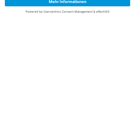
Unsere Service Hotline
+49 (0) 7195 910084
mail@saatgut-dillmann.de
Montag 8:00 – 15:30 Uhr
Dienstag bis Freitag 8:00 – 12:00 Uhr
Oder über unser
Kontaktformular
bzw nach Vereinbarung.
Ihr Konto
Übersicht
Adressen
Bestellungen
Persönliche Angaben
Zahlungsarten