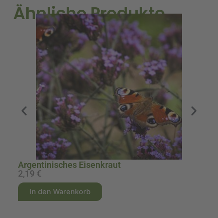
Ähnliche Produkte
A
Argentinisches Eisenkraut
2,19
€
1
A
A
In den Warenkorb
l
l
t
t