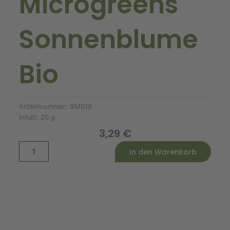
Microgreens
Sonnenblume
Bio
Artikelnummer:
BM018
Inhalt:
20 g
3,29
€
Microgreens
Alternative:
In den Warenkorb
Sonnenblume
Bio
Menge