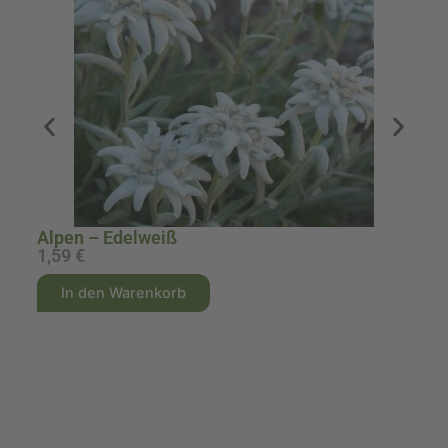
Alpen – Edelweiß
1,59
€
1
A
A
In den Warenkorb
l
l
t
t
e
e
r
r
n
n
a
a