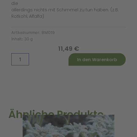
die
allerdings nichts mit Schimmel zu tun haben. (z.B.
Rotkohl, Alfalfa)
Artikelnummer:
BM019
Inhalt:
30 g
11,49
€
Microgreens
Alternative:
In den Warenkorb
Zuckermais
Marvel
Bio
Menge
Ähnliche Produkte
A