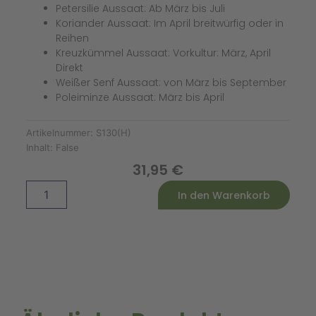
Petersilie Aussaat: Ab März bis Juli
Koriander Aussaat: Im April breitwürfig oder in
Reihen
Kreuzkümmel Aussaat: Vorkultur: März, April
Direkt
Weißer Senf Aussaat: von März bis September
Poleiminze Aussaat: März bis April
Artikelnummer:
S130(H)
Inhalt:
False
31,95
€
Mittelalterliches
Alternative:
In den Warenkorb
aus
dem
Klostergarten
Saatgut-
Box
S
(Holzbox)
Menge