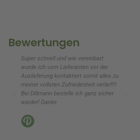
r
r
n
n
a
a
t
t
i
i
Bewertungen
v
v
e
e
Super schnell und wie vereinbart
Ic
:
:
wurde ich vom Lieferanten vor der
G
Auslieferung kontaktiert somit alles zu
ve
meiner vollsten Zufriedenheit verlief!!!
z
Bei Dillmann bestelle ich ganz sicher
fü
wieder! Danke
ni
vo