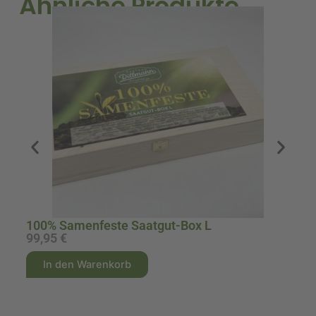
Ähnliche Produkte
100% Samenfeste Saatgut-Box L
A
99,95
€
9
A
A
In den Warenkorb
l
l
t
t
e
e