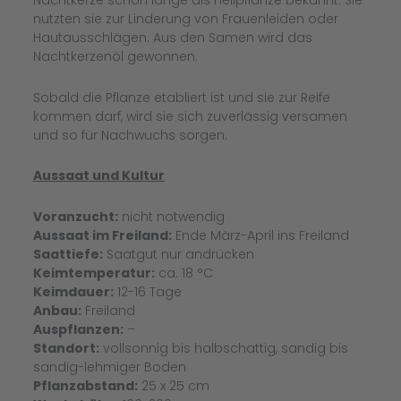
Nachtkerze schon lange als Heilpflanze bekannt: Sie
nutzten sie zur Linderung von Frauenleiden oder
Hautausschlägen. Aus den Samen wird das
Nachtkerzenöl gewonnen.
Sobald die Pflanze etabliert ist und sie zur Reife
kommen darf, wird sie sich zuverlässig versamen
und so für Nachwuchs sorgen.
Aussaat und Kultur
Voranzucht:
nicht notwendig
Aussaat im Freiland:
Ende März-April ins Freiland
Saattiefe:
Saatgut nur andrücken
Keimtemperatur:
ca. 18 °C
Keimdauer:
12-16 Tage
Anbau:
Freiland
Auspflanzen:
–
Standort:
vollsonnig bis halbschattig, sandig bis
sandig-lehmiger Boden
Pflanzabstand:
25 x 25 cm