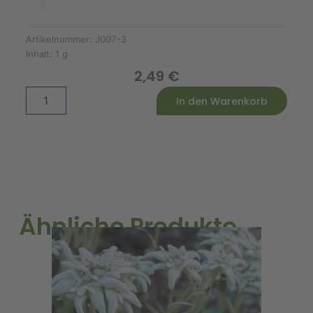
Artikelnummer:
J007-3
Inhalt:
1 g
2,49
€
Nachtkerze
Alternative:
In den Warenkorb
Bio
Menge
Ähnliche Produkte
A