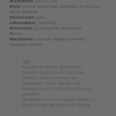
Wuchshöhe:
100-200 cm
Blüte:
Juni bis September. Jede Blüte ist nur eine
Nacht geöffnet.
Blütenfarbe:
gelb
Lebensdauer:
zweijährig
Winterhart:
ja, überwintert als Rosette
F1:
nein
Mischkultur:
Lavendel, Salbei, Sonnenhut,
Wegwarte, Gräser
Tipp:
Aus den kräftigen, fleischigen
Wurzeln lässt sich ein Gemüse
ähnlich wie Schwarzwurzeln
zubereiten. Dafür werden die
Wurzeln noch im Rosettenstadium
geerntet.
Die Blätter sind im Frühjahr lecker in
Salaten oder gedünstet als Spinat.