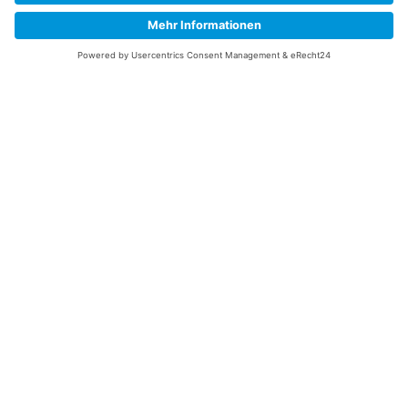
Information
Datenschutz
Impressum
Versandkosten
Widerrufsbelehrung
Vertrag/Bestellung widerrufen
Unsere Service Hotline
+49 (0) 7195 910084
mail@saatgut-dillmann.de
Montag 8:00 – 15:30 Uhr