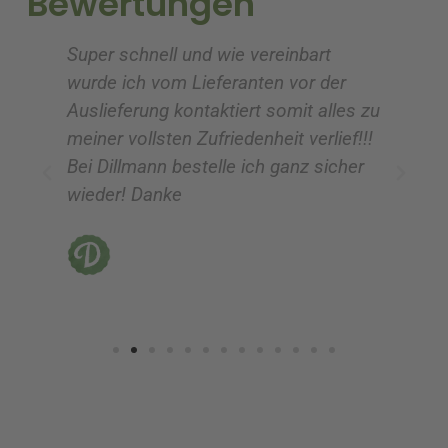
Bewertungen
v
v
e
e
Super schnell und wie vereinbart
Ic
:
:
wurde ich vom Lieferanten vor der
G
Auslieferung kontaktiert somit alles zu
ve
meiner vollsten Zufriedenheit verlief!!!
z
Bei Dillmann bestelle ich ganz sicher
fü
wieder! Danke
ni
vo