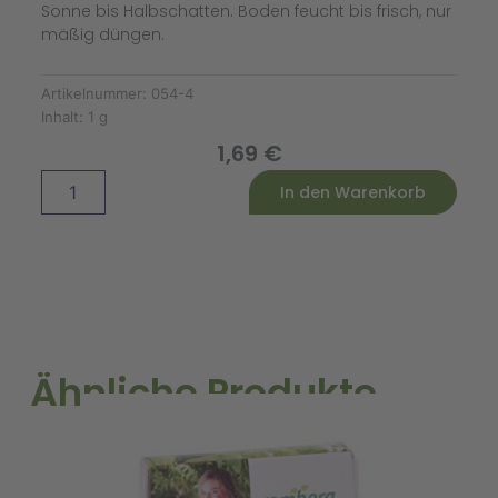
Sonne bis Halbschatten. Boden feucht bis frisch, nur
mäßig düngen.
Artikelnummer:
054-4
Inhalt:
1 g
1,69
€
Nachtviole
Alternative:
In den Warenkorb
Menge
Ähnliche Produkte