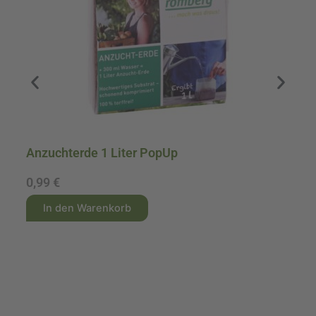
Anzuchterde 1 Liter PopUp
A
0,99
€
1
A
A
In den Warenkorb
l
l
t
t
e
e
r
r
n
n
a
a