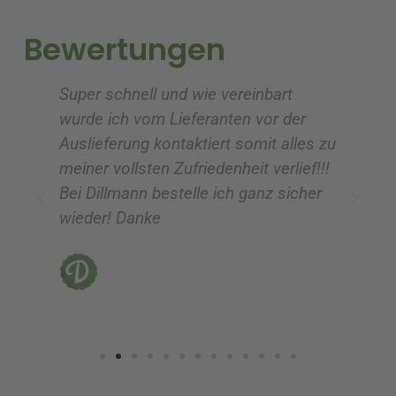
t
t
i
i
Bewertungen
v
v
e
e
Super schnell und wie vereinbart
Ic
:
:
wurde ich vom Lieferanten vor der
G
Auslieferung kontaktiert somit alles zu
ve
meiner vollsten Zufriedenheit verlief!!!
z
Bei Dillmann bestelle ich ganz sicher
fü
wieder! Danke
ni
vo