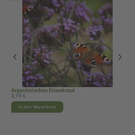
Argentinisches Eisenkraut
A
2,19
€
1
A
A
In den Warenkorb
l
l
t
t
e
e
r
r