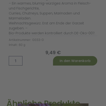
– Ein warmes, blumig-würziges Aroma in Fleisch-
und Fischgerichte,
Curries, Chutneys, Suppen, Marinaden und
Marmeladen.
Weihnachtsgewürz. Erst am Ende der Garzeit
zugeben. –
Bio-Produkte werden kontrolliert durch DE-Öko-007.
Artikelnummer:
G033-D
Inhalt:
60 g
9,49
€
Nelken
Alternative:
In den Warenkorb
gemahlen
Bio
(Dose)
Menge
Ähnliche Produkte