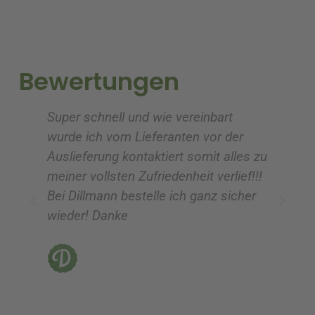
n
n
a
a
t
t
i
i
Bewertungen
v
v
e
e
Super schnell und wie vereinbart
Ic
:
:
wurde ich vom Lieferanten vor der
G
Auslieferung kontaktiert somit alles zu
ve
meiner vollsten Zufriedenheit verlief!!!
z
Bei Dillmann bestelle ich ganz sicher
fü
wieder! Danke
ni
vo