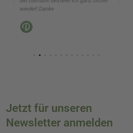
Bei Dillmann bestelle ich ganz sicher
fü
wieder! Danke
ni
vo
Jetzt für unseren
Newsletter anmelden