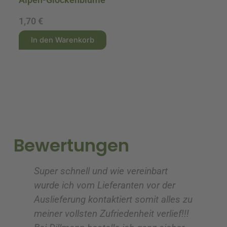
1,70
€
9
A
A
In den Warenkorb
l
l
t
t
e
e
r
r
n
n
a
a
t
t
i
i
Bewertungen
v
v
e
e
Super schnell und wie vereinbart
Ic
:
:
wurde ich vom Lieferanten vor der
G
Auslieferung kontaktiert somit alles zu
ve
meiner vollsten Zufriedenheit verlief!!!
z