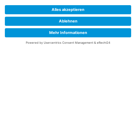
Impressum
Versandkosten
Widerrufsbelehrung
Vertrag/Bestellung widerrufen
Unsere Service Hotline
+49 (0) 7195 910084
mail@saatgut-dillmann.de
Montag 8:00 – 15:30 Uhr
Dienstag bis Freitag 8:00 – 12:00 Uhr
Oder über unser
Kontaktformular
bzw nach Vereinbarung.
Ihr Konto
Übersicht
Adressen