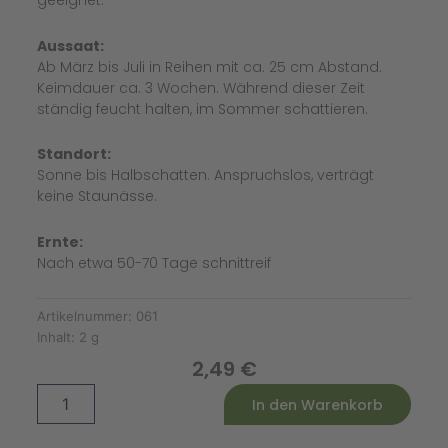
geeignet.
Aussaat:
Ab März bis Juli in Reihen mit ca. 25 cm Abstand.
Keimdauer ca. 3 Wochen. Während dieser Zeit
ständig feucht halten, im Sommer schattieren.
Standort:
Sonne bis Halbschatten. Anspruchslos, verträgt
keine Staunässe.
Ernte:
Nach etwa 50-70 Tage schnittreif
Artikelnummer:
061
Inhalt:
2 g
2,49
€
Petersiliensamen
Alternative:
In den Warenkorb
Grüne
Perle