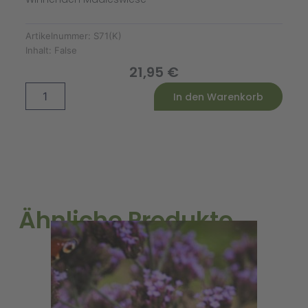
Artikelnummer:
S71(K)
Inhalt:
False
21,95
€
Rems-
Alternative:
In den Warenkorb
Murr
Saatgut-
Box
S
(Karton)
Menge
Ähnliche Produkte
A