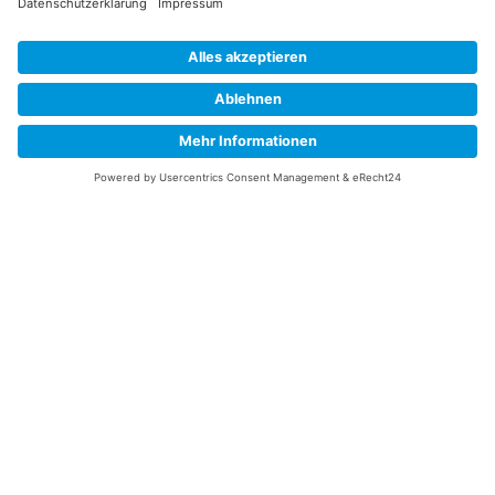
Information
Datenschutz
Impressum
Versandkosten
Widerrufsbelehrung
Vertrag/Bestellung widerrufen
Unsere Service Hotline
+49 (0) 7195 910084
mail@saatgut-dillmann.de
Montag 8:00 – 15:30 Uhr
Dienstag bis Freitag 8:00 – 12:00 Uhr