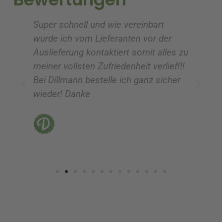
e
e
Super schnell und wie vereinbart
Ic
:
:
wurde ich vom Lieferanten vor der
G
Auslieferung kontaktiert somit alles zu
ve
meiner vollsten Zufriedenheit verlief!!!
z
Bei Dillmann bestelle ich ganz sicher
fü
wieder! Danke
ni
vo