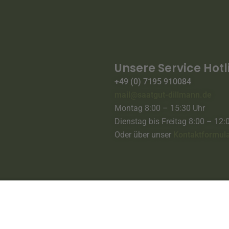
Unsere Service Hotl
+49 (0) 7195 910084
mail@saatgut-dillmann.de
Montag 8:00 – 15:30 Uhr
Dienstag bis Freitag 8:00 – 12:
Oder über unser
Kontaktformul
Saatgut-Dillmann
Kontakt
Über Uns