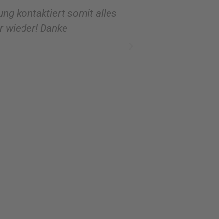
ung kontaktiert somit alles
Ich hatte mittel
er wieder! Danke
Verschenken. Da 
überzeugt von de