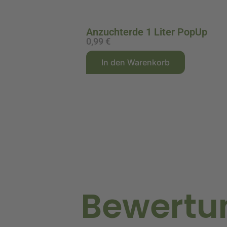
Anzuchterde 1 Liter PopUp
0,99
€
A
In den Warenkorb
l
t
e
r
n
a
t
i
v
Bewertu
e
: