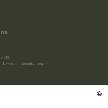
ine
00 Uhr
ar
bzw nach Vereinbarung.