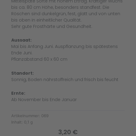
Mittelspäte Sorte mit hohem Ertrag. Kräftiger Wuchs
bis ca. 80 cm Höhe, besonders standfest. Die
Röschen sind dunkelgrün, fest, glatt und von unten
bis oben in einheitlicher Qualität.
Sehr gute Frosthärte und Gesundheit.
Aussaat:
Mai bis Anfang Juni. Auspflanzung bis spätestens
Ende Juni.
Pflanzabstand 60 x 60 cm
Standort:
Sonnig, Boden nährstoffreich und frisch bis feucht
Ernte:
Ab November bis Ende Januar
Artikelnummer:
069
Inhalt:
0,1 g
3,20
€