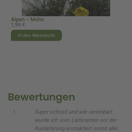
Alpen – Mohn
1,99
€
2
A
A
In den Warenkorb
l
l
t
t
e
e
r
r
n
n
a
a
t
t
i
i
Bewertungen
v
v
e
e
Super schnell und wie vereinbart
Ic
:
:
wurde ich vom Lieferanten vor der
G
Auslieferung kontaktiert somit alles zu
ve