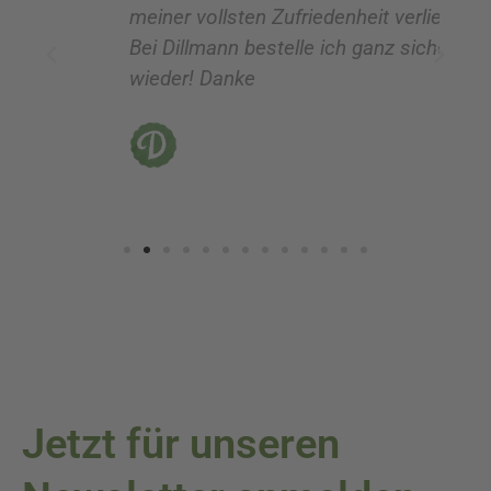
meiner vollsten Zufriedenheit verlief!!!
z
Bei Dillmann bestelle ich ganz sicher
fü
wieder! Danke
ni
vo
Jetzt für unseren