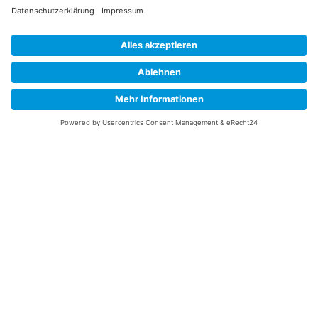
Information
Datenschutz
Impressum
Versandkosten
Widerrufsbelehrung
Vertrag/Bestellung widerrufen
Unsere Service Hotline
+49 (0) 7195 910084
mail@saatgut-dillmann.de
Montag 8:00 – 15:30 Uhr
Dienstag bis Freitag 8:00 – 12:00 Uhr
Oder über unser
Kontaktformular
bzw nach Vereinbarung.
Ihr Konto
Übersicht