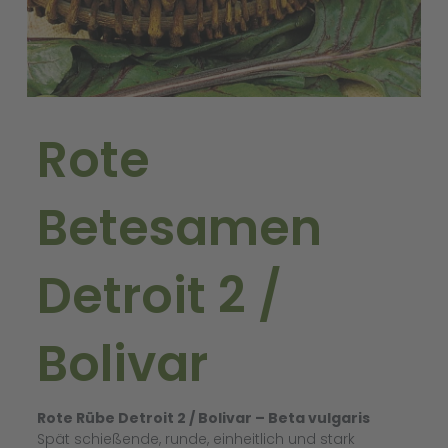
Rote
Betesamen
Detroit 2 /
Bolivar
Rote Rübe Detroit 2 / Bolivar – Beta vulgaris
Spät schießende, runde, einheitlich und stark