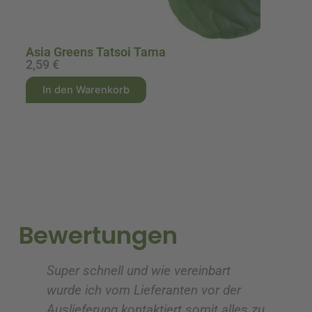
Asia Greens Tatsoi Tama
2,59
€
1
A
A
In den Warenkorb
l
l
t
t
e
e
r
r
n
n
a
a
t
t
i
i
Bewertungen
v
v
e
e
Super schnell und wie vereinbart
Ic
:
:
wurde ich vom Lieferanten vor der
G
Auslieferung kontaktiert somit alles zu
ve