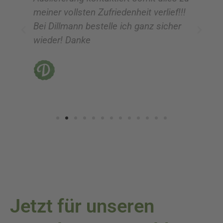
meiner vollsten Zufriedenheit verlief!!!
z
Bei Dillmann bestelle ich ganz sicher
fü
wieder! Danke
ni
vo
Jetzt für unseren