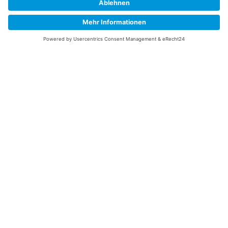
Information
Datenschutz
Impressum
Versandkosten
Widerrufsbelehrung
Vertrag/Bestellung widerrufen
Unsere Service Hotline
+49 (0) 7195 910084
mail@saatgut-dillmann.de
Montag 8:00 – 15:30 Uhr
Dienstag bis Freitag 8:00 – 12:00 Uhr
Oder über unser
Kontaktformular
bzw nach Vereinbarung.
Ihr Konto
Übersicht