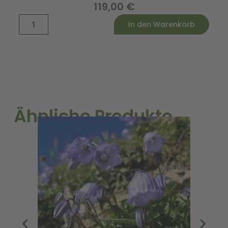
119,00
€
RSH
Alternative:
In den Warenkorb
Tunnel-
Pack
600
cm
PREMIUM
Menge
Ähnliche Produkte