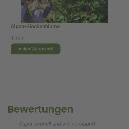
Alpen-Glockenblume
A
1,70
€
1
A
A
In den Warenkorb
l
l
t
t
e
e
r
r
n
n
a
a
t
t
i
i
Bewertungen
v
v
e
e
Super schnell und wie vereinbart
Ic
:
: