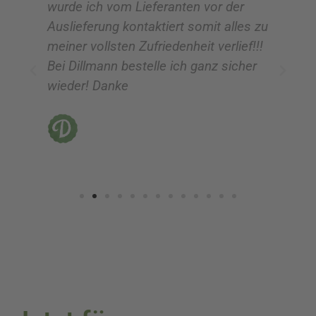
wurde ich vom Lieferanten vor der
G
Auslieferung kontaktiert somit alles zu
ve
meiner vollsten Zufriedenheit verlief!!!
z
Bei Dillmann bestelle ich ganz sicher
fü
wieder! Danke
ni
vo