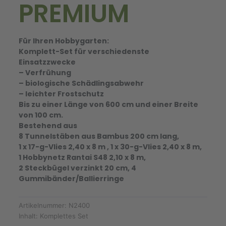
PREMIUM
Für Ihren Hobbygarten:
Komplett-Set für verschiedenste
Einsatzzwecke
– Verfrühung
– biologische Schädlingsabwehr
– leichter Frostschutz
Bis zu einer Länge von 600 cm und einer Breite
von 100 cm.
Bestehend aus
8 Tunnelstäben aus Bambus 200 cm lang,
1 x 17-g-Vlies 2,40 x 8 m , 1 x 30-g-Vlies 2,40 x 8 m,
1 Hobbynetz Rantai S48 2,10 x 8 m,
2 Steckbügel verzinkt 20 cm, 4
Gummibänder/Ballierringe
Artikelnummer:
N2400
Inhalt:
Komplettes Set