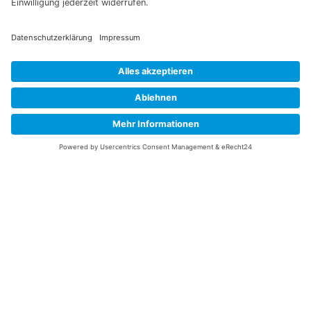
Information
Datenschutz
Impressum
Versandkosten
Widerrufsbelehrung
Vertrag/Bestellung widerrufen
Unsere Service Hotline
+49 (0) 7195 910084
mail@saatgut-dillmann.de
Montag 8:00 – 15:30 Uhr
Dienstag bis Freitag 8:00 – 12:00 Uhr
Oder über unser
Kontaktformular
bzw nach Vereinbarung.