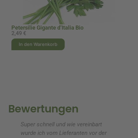
Petersilie Gigante d’Italia Bio
D
2,49
€
1
A
A
In den Warenkorb
l
l
t
t
e
e
r
r
n
n
a
a
t
t
i
i
Bewertungen
v
v
e
e
Super schnell und wie vereinbart
Ic
:
:
wurde ich vom Lieferanten vor der
G