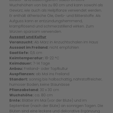
Wuchshöhen von bis zu 80 cm und kann sowohl als
Gewürz, wie auch als Heilpflanze verwendet werden.
Er enthält ätherische Öle, Gerb- und Bitterstoffe. Als
Aufguss kann er entzündungshemmend,
krampflösend und schmerzstillend wirken. Zum
Würzen sparsam verwenden.
Aussaat und Kultur
Voranzucht:
Ab März in Anzuchtschalen im Haus
Aussaat im Freiland:
nicht empfohlen
Saattiefe:
0,5 cm
Keimtemperatur:
18-22 °C
Keimdauer:
7-14 Tage
Anbau:
Freiland- oder Topfkultur
Auspflanzen:
ab Mai ins Freiland
Standort:
sonnig bis halbschattig, nährstoffreicher,
humoser Boden, keine Staunässe
Pflanzabstand:
30 x 30 cm
Wuchshöhe:
ca. 80 cm
Ernte:
Blätter im Mai (vor der Blüte) und im
September (nach der Blüte) an sonnigen Tagen. Die
Blüten sind eine leckere und dekorative Ergänzung