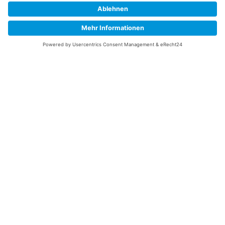
Information
Datenschutz
Impressum
Versandkosten
Widerrufsbelehrung
Vertrag/Bestellung widerrufen
Unsere Service Hotline
+49 (0) 7195 910084
mail@saatgut-dillmann.de
Montag 8:00 – 15:30 Uhr
Dienstag bis Freitag 8:00 – 12:00 Uhr
Oder über unser
Kontaktformular
bzw nach Vereinbarung.
Ihr Konto
Übersicht