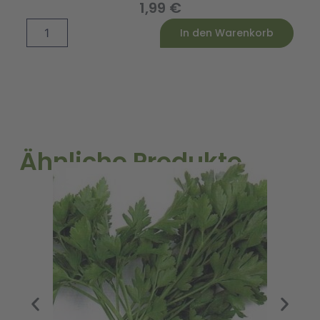
1,99
€
Salbei
Alternative:
In den Warenkorb
Salina
Menge
Ähnliche Produkte