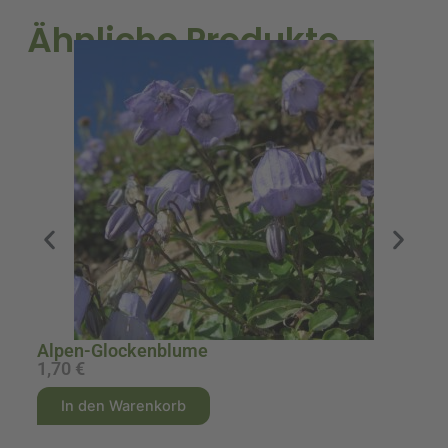
Ähnliche Produkte
A
Alpen-Glockenblume
1,70
€
1
A
A
In den Warenkorb
l
l
t
t