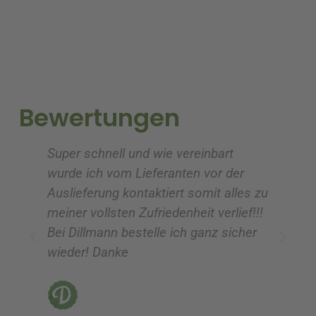
e
e
r
r
n
n
a
a
t
t
i
i
Bewertungen
v
v
e
e
Super schnell und wie vereinbart
Ic
:
:
wurde ich vom Lieferanten vor der
G
Auslieferung kontaktiert somit alles zu
ve
meiner vollsten Zufriedenheit verlief!!!
z
Bei Dillmann bestelle ich ganz sicher
fü
wieder! Danke
ni
vo