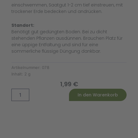
einschwemmen, Saatgut 1-2 cm tief einstreuen, mit
trockener Erde bedecken und andrücken.
Standort:
Benötigt gut gedüngten Boden. Bei zu dicht
stehenden Pflanzen ausdünnen. Brauchen Platz für
eine üppige Entfaltung und sind für eine
sommerliche flüssige Düngung dankbar.
Artikelnummer:
078
Inhalt:
2 g
1,99
€
Sonnenblumensamen
Alternative:
In den Warenkorb
Giganteus
Menge