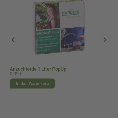
Anzuchterde 1 Liter PopUp
0,99
€
1
A
A
In den Warenkorb
l
l
t
t
e
e
r
r
n
n