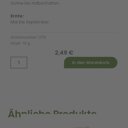
Sonne bis Halbschatten
Ernte:
Mai bis September
Artikelnummer:
079
Inhalt:
10 g
2,49
€
Spinat
Alternative:
In den Warenkorb
Palco
F1
Menge
Ähnliche Produkte
A