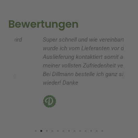
a
a
t
t
i
i
Bewertungen
v
v
e
e
Super schnell und wie vereinbart
Ic
:
:
wurde ich vom Lieferanten vor der
G
Auslieferung kontaktiert somit alles zu
ve
meiner vollsten Zufriedenheit verlief!!!
z
Bei Dillmann bestelle ich ganz sicher
fü
wieder! Danke
ni
vo