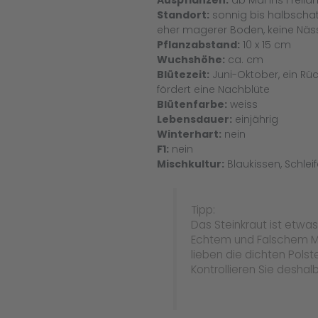
Auspflanzen:
ab Mai ins Freilan
Standort:
sonnig bis halbschatt
eher magerer Boden, keine Näss
Pflanzabstand:
10 x 15 cm
Wuchshöhe:
ca. cm
Blütezeit:
Juni-Oktober, ein Rüc
fördert eine Nachblüte
Blütenfarbe:
weiss
Lebensdauer:
einjährig
Winterhart:
nein
F1:
nein
Mischkultur:
Blaukissen, Schlei
Tipp:
Das Steinkraut ist etwa
Echtem und Falschem M
lieben die dichten Polst
Kontrollieren Sie deshalb