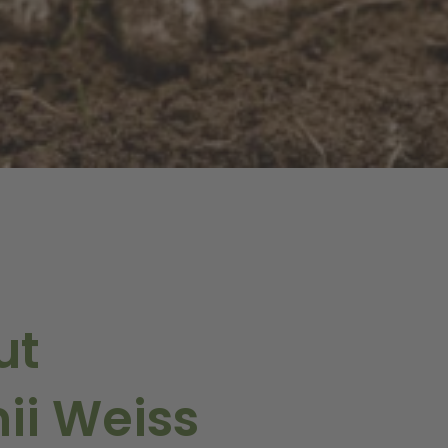
ut
ii Weiss