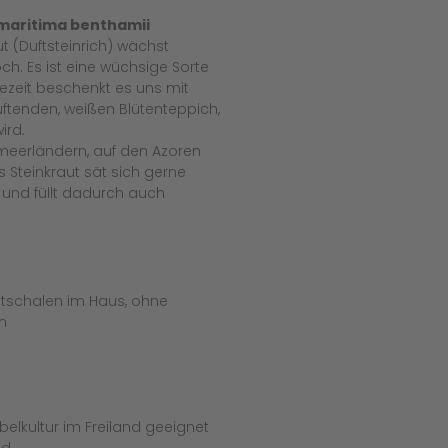
 maritima benthamii
t (Duftsteinrich) wächst
ch. Es ist eine wüchsige Sorte
tezeit beschenkt es uns mit
uftenden, weißen Blütenteppich,
ird.
elmeerländern, auf den Azoren
 Steinkraut sät sich gerne
 und füllt dadurch auch
tschalen im Haus, ohne
n
belkultur im Freiland geeignet