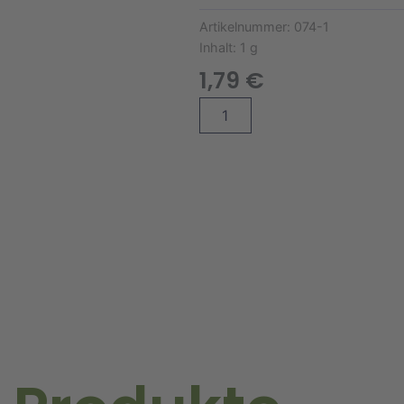
Artikelnummer:
074-1
Inhalt:
1 g
1,79
€
Steinkraut
Alternative:
Benthamii
Weiss
Menge