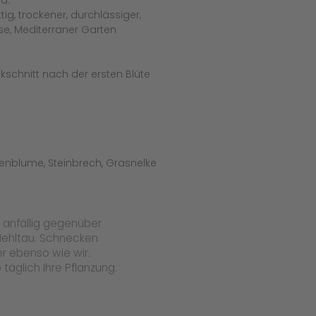
d.
ig, trockener, durchlässiger,
e, Mediterraner Garten
kschnitt nach der ersten Blüte
fenblume, Steinbrech, Grasnelke
s anfällig gegenüber
ehltau. Schnecken
er ebenso wie wir.
 täglich Ihre Pflanzung.