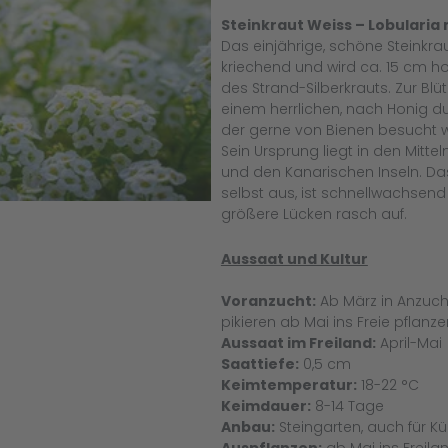
Steinkraut Weiss – Lobularia
Das einjährige, schöne Steinkrau
kriechend und wird ca. 15 cm ho
des Strand-Silberkrauts. Zur Blü
einem herrlichen, nach Honig d
der gerne von Bienen besucht w
Sein Ursprung liegt in den Mitt
und den Kanarischen Inseln. Das
selbst aus, ist schnellwachsend
größere Lücken rasch auf.
Aussaat und Kultur
Voranzucht:
Ab März in Anzuch
pikieren ab Mai ins Freie pflanze
Aussaat im Freiland:
April-Mai
Saattiefe:
0,5 cm
Keimtemperatur:
18-22 °C
Keimdauer:
8-14 Tage
Anbau:
Steingarten, auch für Kü