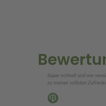
t
e
r
n
a
t
i
v
Bewertu
e
:
Super schnell und wie verei
zu meiner vollsten Zufrieden