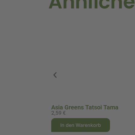
Ähnliche
Asia Greens Tatsoi Tama
2,59
€
A
In den Warenkorb
l