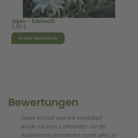
Alpen – Edelweiß
A
1,59
€
1
A
A
In den Warenkorb
l
l
t
t
e
e
r
r
n
n
a
a
t
t
i
i
Bewertungen
v
v
e
e
Super schnell und wie vereinbart
Ic
:
:
wurde ich vom Lieferanten vor der
G
Auslieferung kontaktiert somit alles zu
ve