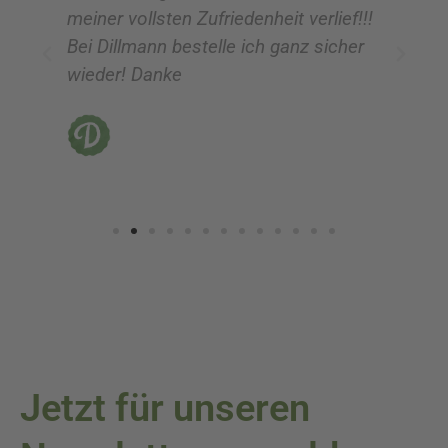
meiner vollsten Zufriedenheit verlief!!!
z
Bei Dillmann bestelle ich ganz sicher
fü
wieder! Danke
ni
vo
Jetzt für unseren