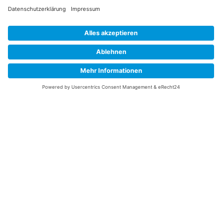
Information
Datenschutz
Impressum
Versandkosten
Widerrufsbelehrung
Vertrag/Bestellung widerrufen
Unsere Service Hotline
+49 (0) 7195 910084
mail@saatgut-dillmann.de
Montag 8:00 – 15:30 Uhr
Dienstag bis Freitag 8:00 – 12:00 Uhr
Oder über unser
Kontaktformular
bzw nach Vereinbarung.
Ihr Konto
Übersicht