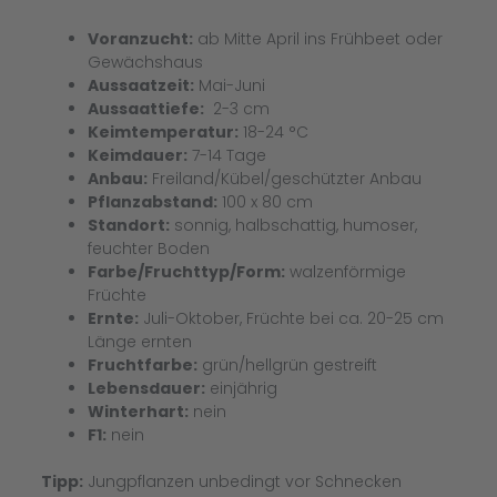
Voranzucht:
ab Mitte April ins Frühbeet oder
Gewächshaus
Aussaatzeit:
Mai-Juni
Aussaattiefe:
2-3 cm
Keimtemperatur:
18-24 °C
Keimdauer:
7-14 Tage
Anbau:
Freiland/Kübel/geschützter Anbau
Pflanzabstand:
100 x 80 cm
Standort:
sonnig, halbschattig, humoser,
feuchter Boden
Farbe/Fruchttyp/Form:
walzenförmige
Früchte
Ernte:
Juli-Oktober, Früchte bei ca. 20-25 cm
Länge ernten
Fruchtfarbe:
grün/hellgrün gestreift
Lebensdauer:
einjährig
Winterhart:
nein
F1:
nein
Tipp:
Jungpflanzen unbedingt vor Schnecken