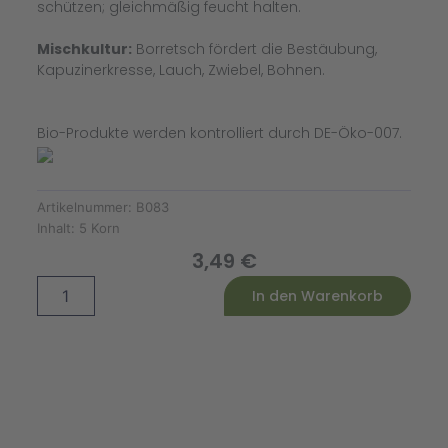
schützen; gleichmäßig feucht halten.
Mischkultur:
Borretsch fördert die Bestäubung,
Kapuzinerkresse, Lauch, Zwiebel, Bohnen.
Bio-Produkte werden kontrolliert durch DE-Öko-007.
Artikelnummer:
B083
Inhalt:
5 Korn
3,49
€
Zucchini
Alternative:
In den Warenkorb
Cocozelle
von
Tripolis
Bio
Demeter
Menge