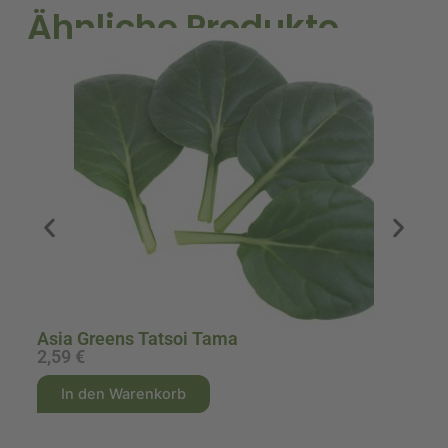
Ähnliche Produkte
A
Asia Greens Tatsoi Tama
2,59
€
0
A
A
In den Warenkorb
l
l
t
t