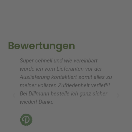
e
e
r
r
n
n
a
a
t
t
i
i
Bewertungen
v
v
e
e
Super schnell und wie vereinbart
Ic
:
:
wurde ich vom Lieferanten vor der
G
Auslieferung kontaktiert somit alles zu
ve
meiner vollsten Zufriedenheit verlief!!!
z
Bei Dillmann bestelle ich ganz sicher
fü
wieder! Danke
ni
vo