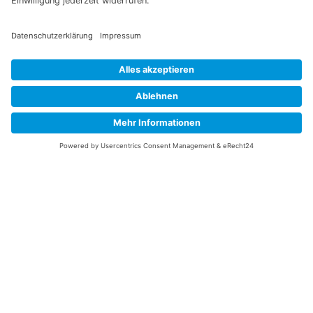
Information
Datenschutz
Impressum
Versandkosten
Widerrufsbelehrung
Vertrag/Bestellung widerrufen
Unsere Service Hotline
+49 (0) 7195 910084
mail@saatgut-dillmann.de
Montag 8:00 – 15:30 Uhr
Dienstag bis Freitag 8:00 – 12:00 Uhr
Oder über unser
Kontaktformular
bzw nach Vereinbarung.
Ihr Konto