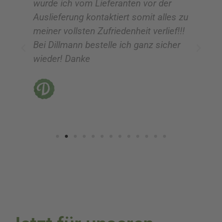
wurde ich vom Lieferanten vor der
G
Auslieferung kontaktiert somit alles zu
ve
meiner vollsten Zufriedenheit verlief!!!
z
Bei Dillmann bestelle ich ganz sicher
fü
wieder! Danke
ni
vo