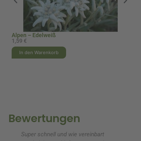
Alpen – Edelweiß
A
1,59
€
2
A
A
In den Warenkorb
l
l
t
t
e
e
r
r
n
n
a
a
t
t
i
i
Bewertungen
v
v
e
e
Super schnell und wie vereinbart
Ic
:
: