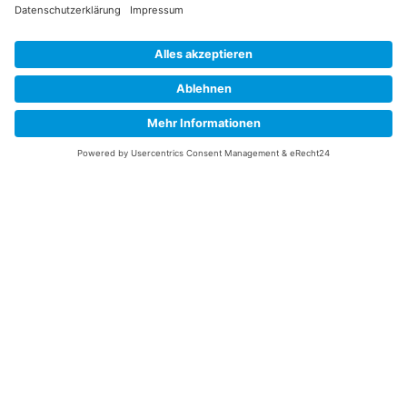
Newsletter anmelden
Melden Sie sich für unseren Newsletter an und verpassen Sie
keine Neuigkeiten oder Angebote mehr.
E-Mail-Adresse
Datenschutzerklärung
Ich erkläre mich mit der Verarbeitung der eingegebenen
Daten, sowie der
Datenschutzerklärung
einverstanden.
Senden