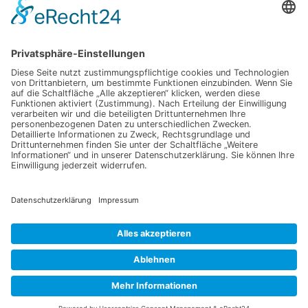
1,00
€
25,49
€
In den Warenkorb
In den Warenkorb
Gewürz-Paprika edelsüß
Tropfschlauch 100 m Technet
(Murica)
PC 16120
4,99
€
136,85
€
In den Warenkorb
In den Warenkorb