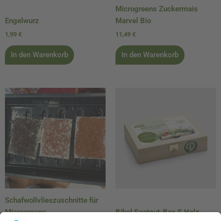
Microgreens Zuckermais
Engelwurz
Marvel Bio
1,99
€
11,49
€
In den Warenkorb
In den Warenkorb
Schafwollvlieszuschnitte für
Microgreens
Bibel Saatgut-Box S Holz