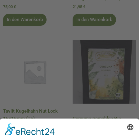
75,00
€
21,95
€
In den Warenkorb
In den Warenkorb
Tavlit Kugelhahn Nut Lock
16x16mm (T5)
Curcuma gemahlen Bio
5,50
€
4,49
€