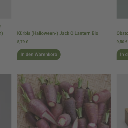
m
n)
Kürbis (Halloween-) Jack O Lantern Bio
Obstc
5,79
€
9,50
€
In den Warenkorb
In 