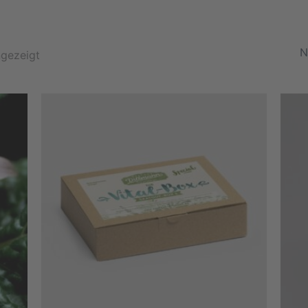
Nach
Beliebtheit
ngezeigt
sortiert