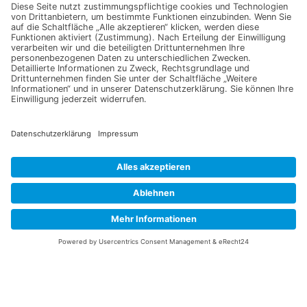
Selbstversorgt! Gemüse,
Kresse Box Bio Stern Frohe
Kräuter und Beeren aus dem
Weihnachten (Holz)
eigenen Garten (Hasskerl)
12,95
€
19,90
€
In den Warenkorb
In den Warenkorb
1
2
3
4
…
66
67
68
→