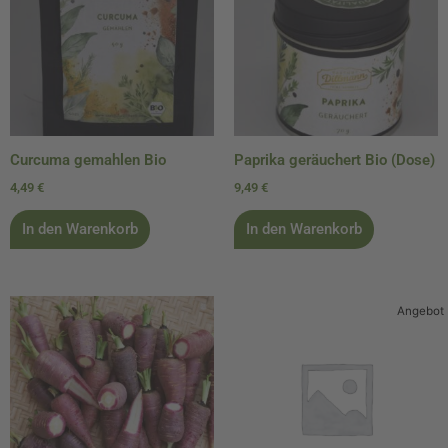
Curcuma gemahlen Bio
Paprika geräuchert Bio (Dose)
4,49
€
9,49
€
In den Warenkorb
In den Warenkorb
Ursprünglicher
Aktueller
Angebot
Preis
Preis
war:
ist:
1,00 €
0,97 €.