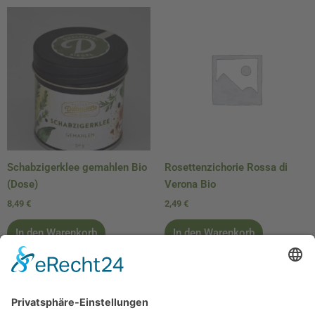
Schabzigerklee gemahlen Bio
Rosettenzichorie Rossa di
(Dose)
Verona Bio
8,49
€
2,49
€
In den Warenkorb
In den Warenkorb