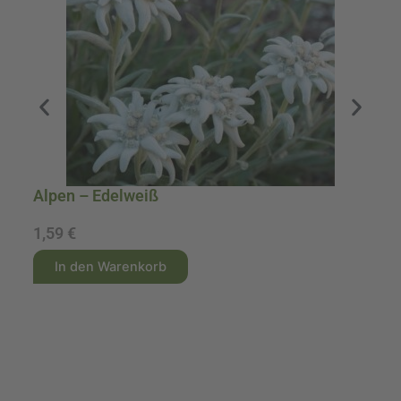
Alpen – Edelweiß
A
1,59
€
1
A
A
In den Warenkorb
l
l
t
t
e
e
r
r
n
n
a
a