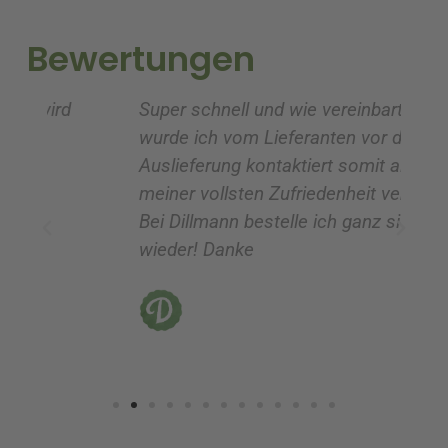
t
t
i
i
Bewertungen
v
v
e
e
Super schnell und wie vereinbart
Ic
:
:
wurde ich vom Lieferanten vor der
G
Auslieferung kontaktiert somit alles zu
ve
meiner vollsten Zufriedenheit verlief!!!
z
Bei Dillmann bestelle ich ganz sicher
fü
wieder! Danke
ni
vo