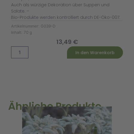
Auch als würzige Dekoration über Suppen und
Salate. –
Bio-Produkte werden kontrolliert durch DE-Öko-007.
Artikelnummer:
G039-D
Inhalt:
70 g
13,49
€
Urwald-
Alternative:
In den Warenkorb
Pfeffer
bunt
ganz
Bio
Menge
Ähnliche Produkte