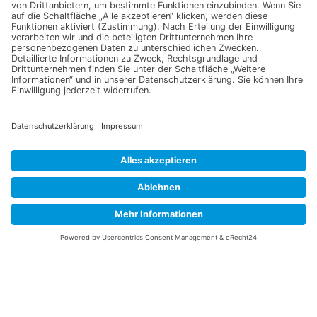
Kreuzkümmel gemahlen Bio
Chili Pfeffer Jamaican Bell
(Cumin)
XXL
5,99
€
75,00
€
In den Warenkorb
In den Warenkorb
1
2
3
4
…
66
67
68
→