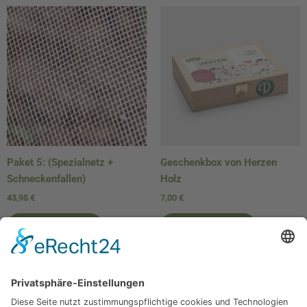
Paket 5: (Spezialnetz +
Geschenkbox von Herzen
Schneckenfallen)
Holz
43,95
€
7,00
€
In den Warenkorb
In den Warenkorb