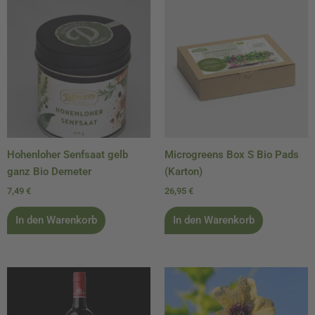
Hohenloher Senfsaat gelb
Microgreens Box S Bio Pads
ganz Bio Demeter
(Karton)
7,49
€
26,95
€
In den Warenkorb
In den Warenkorb