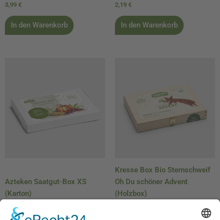
3,99
€
2,19
€
In den Warenkorb
In den Warenkorb
Kresse Box Bio Sternschweif
Azteken Saatgut-Box XS
Oh Du schöner Advent
(Karton)
(Holzbox)
9,00
€
12,95
€