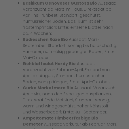
Basilikum Genoveser Gustosa Bio
Aussaat:
Voranzucht ab März im Haus, Direktsaat ab
April ins Frühbeet; Standort: geschützt,
humusreicher Boden. Basilikum ist sehr
frostempfindlich; Ernte: einzelne Blätter nach
ca. 4 Wochen;
Radieschen Raxe Bio
Aussaat: März-
September; Standort: sonnig bis halbschattig.
Humoser, nur mäßig gedüngter Boden; Ernte:
Mai-Oktober;
Eichblattsalat Hardy Bio
Aussaat:
Voranzucht von Februar-April, Freiland von
April bis August; Standort: humusreicher
Boden, wenig düngen; Ernte: April-Oktober;
Gurke Marketmore Bio
Aussaat: Voranzucht
April-Mai, nach den Eisheiligen auspflanzen;
Direktsaat Ende Mai-Juni; Standort: sonnig,
warm und windgeschützt, hoher Nährstoff-
und Wasserbedarf; Ernte: Juli-September;
Ampeltomate Himbeerfarbige Bio
Demeter
Aussaat: Vorkultur ab Februar-März,