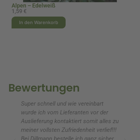
Alpen – Edelweiß
1,59
€
1
A
A
In den Warenkorb
l
l
t
t
e
e
r
r
n
n
a
a
t
t
i
i
Bewertungen
v
v
e
e
Super schnell und wie vereinbart
Ic
:
:
wurde ich vom Lieferanten vor der
G
Auslieferung kontaktiert somit alles zu
ve
meiner vollsten Zufriedenheit verlief!!!
z
Bei Dillmann bestelle ich ganz sicher
fü