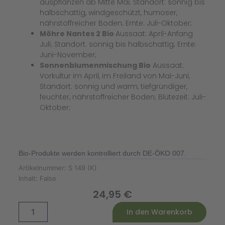
auspflanzen ab Mitte Mai; Standort: sonnig bis
halbschattig, windgeschützt, humoser,
nährstoffreicher Boden; Ernte: Juli-Oktober;
Möhre Nantes 2 Bio
Aussaat: April-Anfang
Juli; Standort: sonnig bis halbschattig; Ernte:
Juni-November;
Sonnenblumenmischung Bio
Aussaat:
Vorkultur im April, im Freiland von Mai-Juni;
Standort: sonnig und warm, tiefgründiger,
feuchter, nährstoffreicher Boden; Blütezeit: Juli-
Oktober;
Bio-Produkte werden kontrolliert durch DE-ÖKO 007.
Artikelnummer:
S 149 (K)
Inhalt:
False
24,95
€
Balkon
Alternative:
In den Warenkorb
Saatgut-