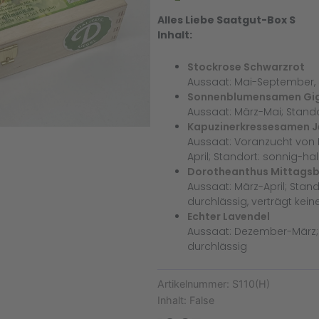
Alles Liebe Saatgut-Box S
Inhalt:
Stockrose Schwarzrot
Aussaat: Mai-September, 
Sonnenblumensamen Gi
Aussaat: März-Mai; Stando
Kapuzinerkressesamen J
Aussaat: Voranzucht von M
April; Standort: sonnig-ha
Dorotheanthus Mittags
Aussaat: März-April; Stand
durchlässig, verträgt kei
Echter Lavendel
Aussaat: Dezember-März; S
durchlässig
Artikelnummer:
S110(H)
Inhalt:
False