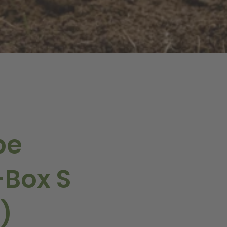
be
-Box S
)