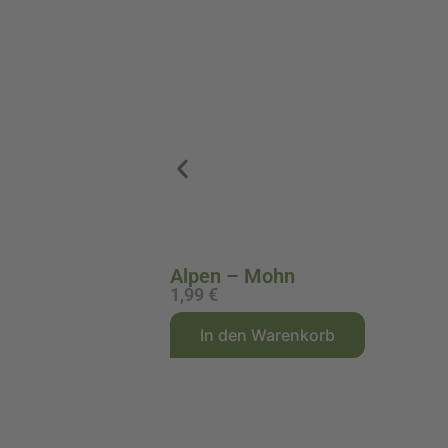
Alpen – Mohn
1,99
€
A
In den Warenkorb
l
t
e
r