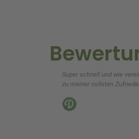
n
a
t
i
v
Bewertu
e
:
Super schnell und wie verei
zu meiner vollsten Zufrieden