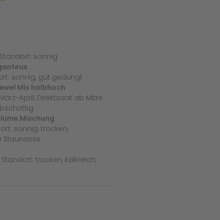
Standort: sonnig
ganteus
rt: sonnig, gut gedüngt
ewel Mix halbhoch
ärz-April, Direktsaat ab Mitte
lbschattig
blume Mischung
ort: sonnig, trocken,
ne Staunässe
tandort: trocken, kalkreich,