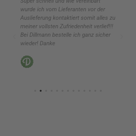
Super schnell und wie vereinbart
Ic
wurde ich vom Lieferanten vor der
G
Auslieferung kontaktiert somit alles zu
ve
meiner vollsten Zufriedenheit verlief!!!
z
Bei Dillmann bestelle ich ganz sicher
fü
wieder! Danke
ni
vo